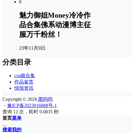
6
魅力御姐Money冷冷作
品合集佛系动漫博主征
服万千粉丝！
23年11月9日
分类目录
cos娘合集
作品鉴赏
情报资讯
Copyright © 2026
图呜呜
・
豫ICP备2023016888号-1
查询 12 次，耗时 0.0835 秒
首页
菜单
搜索
我的