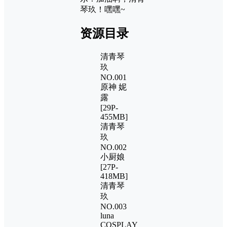
琴玖！嘿嘿~
资源目录
清青琴
玖
NO.001
原神 妮
露
[29P-
455MB]
清青琴
玖
NO.002
小厨娘
[27P-
418MB]
清青琴
玖
NO.003
luna
COSPLAY