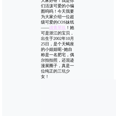
大家好呀！我是你
们活泼可爱的小编
图呜呜！今天我要
为大家介绍一位超
级可爱的COS妹纸
——
清青琴玖
！她
可是浙江的宝贝，
出生于2002年10月
25日，是个天蝎座
的小姐姐呢~她自
称是一名肥宅，偶
尔拍拍照，还混迹
漫展圈子，真是一
位纯正的三坑少
女！