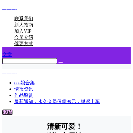
图呜呜
联系我们
新人指南
加入VIP
会员介绍
催更方式
文章
图呜呜
cos娘合集
情报资讯
作品鉴赏
最新通知，永久会员仅需99元，抓紧上车
投稿
清新可爱！