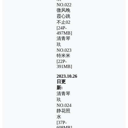
NO.022
微风晚
霞心跳
不止02
[24P-
497MB]
清青琴
玖
NO.023
特米米
[22P-
391MB]
2023.10.26
日更
新:
清青琴
玖
NO.024
静花照
水
[37P-
608MB]