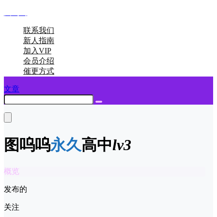
图呜呜
联系我们
新人指南
加入VIP
会员介绍
催更方式
文章
图呜呜
永久
高中
lv3
概览
发布的
关注