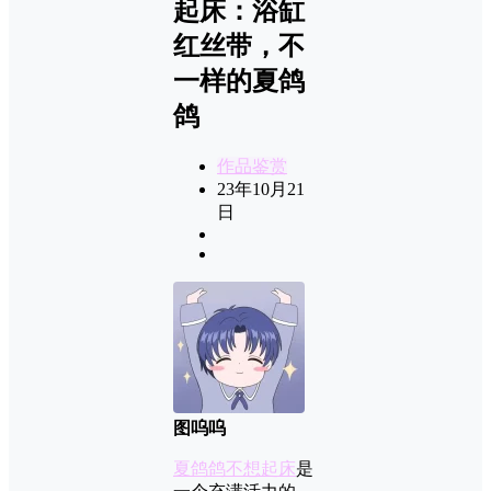
起床：浴缸
红丝带，不
一样的夏鸽
鸽
作品鉴赏
23年10月21
日
图呜呜
夏鸽鸽不想起床
是