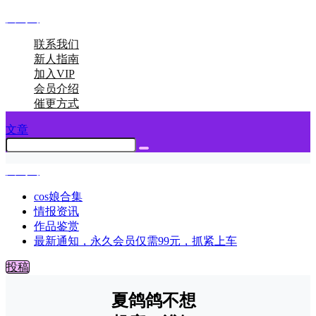
图呜呜
联系我们
新人指南
加入VIP
会员介绍
催更方式
文章
图呜呜
cos娘合集
情报资讯
作品鉴赏
最新通知，永久会员仅需99元，抓紧上车
投稿
夏鸽鸽不想