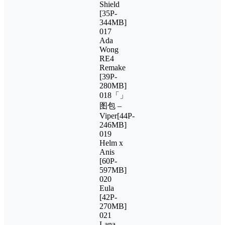
Shield
[35P-
344MB]
017
Ada
Wong
RE4
Remake
[39P-
280MB]
018「」
图包 –
Viper[44P-
246MB]
019
Helm x
Anis
[60P-
597MB]
020
Eula
[42P-
270MB]
021
Lana