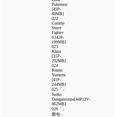
Pokemon
[45P-
88MB]
022
Cammy
Street
Fighter
6 [42P-
199MB]
023
Klara
[31P-
292MB]
024
Riamu
Yumemi
[41P-
244MB]
025「」
Junko
Danganronpa[44P13V-
862MB]
026「」
图包 –