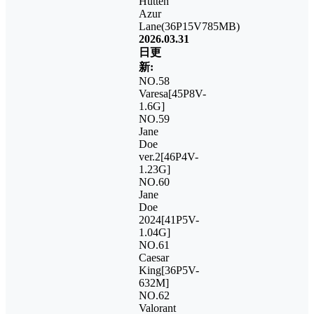
Hutten
Azur
Lane(36P15V785MB)
2026.03.31
日更
新:
NO.58
Varesa[45P8V-
1.6G]
NO.59
Jane
Doe
ver.2[46P4V-
1.23G]
NO.60
Jane
Doe
2024[41P5V-
1.04G]
NO.61
Caesar
King[36P5V-
632M]
NO.62
Valorant