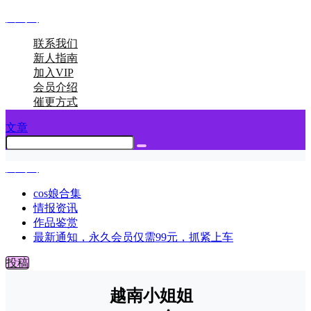
图呜呜
联系我们
新人指南
加入VIP
会员介绍
催更方式
文章
图呜呜
cos娘合集
情报资讯
作品鉴赏
最新通知，永久会员仅需99元，抓紧上车
投稿
越南小姐姐