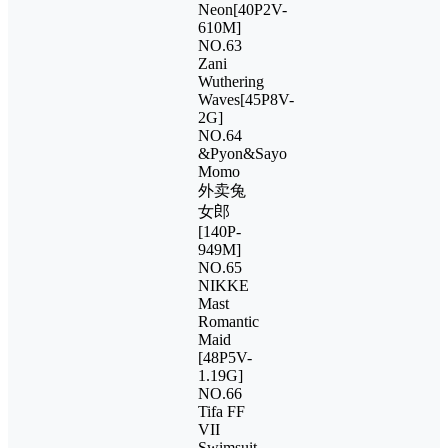
Neon[40P2V-
610M]
NO.63
Zani
Wuthering
Waves[45P8V-
2G]
NO.64
&Pyon&Sayo
Momo
外卖兔
女郎
[140P-
949M]
NO.65
NIKKE
Mast
Romantic
Maid
[48P5V-
1.19G]
NO.66
Tifa FF
VII
Swimsuit