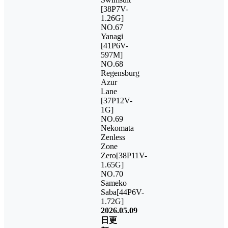
[38P7V-
1.26G]
NO.67
Yanagi
[41P6V-
597M]
NO.68
Regensburg
Azur
Lane
[37P12V-
1G]
NO.69
Nekomata
Zenless
Zone
Zero[38P11V-
1.65G]
NO.70
Sameko
Saba[44P6V-
1.72G]
2026.05.09
日更