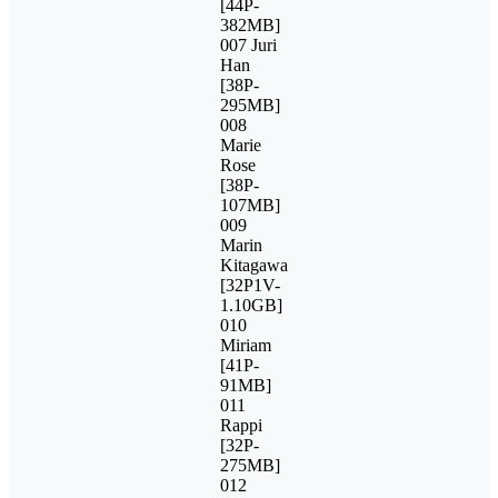
[44P-
382MB]
007 Juri
Han
[38P-
295MB]
008
Marie
Rose
[38P-
107MB]
009
Marin
Kitagawa
[32P1V-
1.10GB]
010
Miriam
[41P-
91MB]
011
Rappi
[32P-
275MB]
012