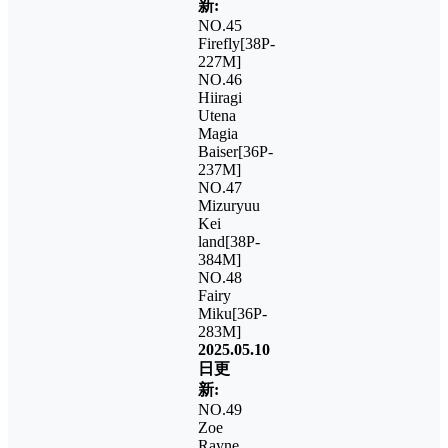
新:
NO.45
Firefly[38P-
227M]
NO.46
Hiiragi
Utena
Magia
Baiser[36P-
237M]
NO.47
Mizuryuu
Kei
land[38P-
384M]
NO.48
Fairy
Miku[36P-
283M]
2025.05.10
日更
新:
NO.49
Zoe
Rayne