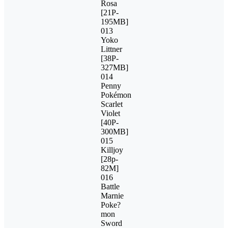
Rosa
[21P-
195MB]
013
Yoko
Littner
[38P-
327MB]
014
Penny
Pokémon
Scarlet
Violet
[40P-
300MB]
015
Killjoy
[28p-
82M]
016
Battle
Marnie
Poke?
mon
Sword