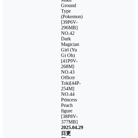
Ground
Type
(Pokemon)
[39P6V-
296MB]
NO.42
Dark
Magician
Girl (Yu
Gi Oh)
[41P9V-
268M]
NO.43
Officer
Toki[44P-
254M]
NO.44
Princess
Peach
figure
[38P8V-
377MB]
2025.04.29
日更