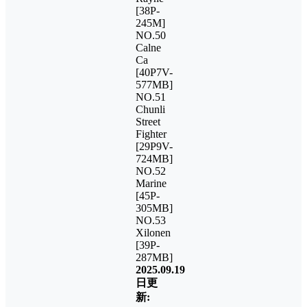
[38P-
245M]
NO.50
Calne
Ca
[40P7V-
577MB]
NO.51
Chunli
Street
Fighter
[29P9V-
724MB]
NO.52
Marine
[45P-
305MB]
NO.53
Xilonen
[39P-
287MB]
2025.09.19
日更
新: