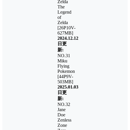
Zelda
The
Legend
of
Zelda
[26P10V-
627MB]
2024.12.12
日更
新:
NO.31
Miku
Flying
Pokemon
[44P9V-
503MB]
2025.01.03
日更
新:
NO.32
Jane
Doe
Zenless
Zone