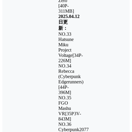
Zero
[40P-
311MB]
2025.04.12
日更
新：
NO.33
Hatsune
Miku
Project
Voltage[34P-
226M]
NO.34
Rebecca
(Cyberpunk
Edgerunners)
[44P-
396M]
NO.35
FGO
Mashu
VR[35P3V-
843M]
NO.36
Cyberpunk2077