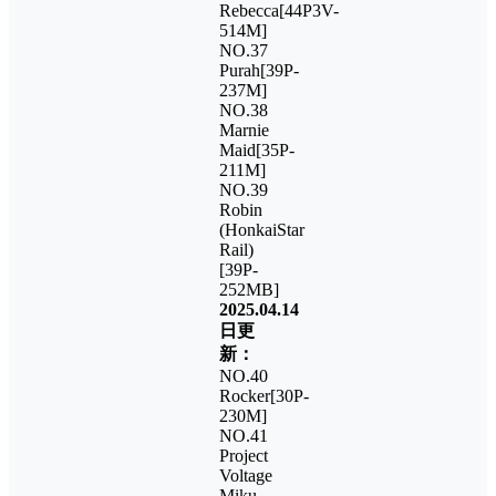
Rebecca[44P3V-
514M]
NO.37
Purah[39P-
237M]
NO.38
Marnie
Maid[35P-
211M]
NO.39
Robin
(HonkaiStar
Rail)
[39P-
252MB]
2025.04.14
日更
新：
NO.40
Rocker[30P-
230M]
NO.41
Project
Voltage
Miku