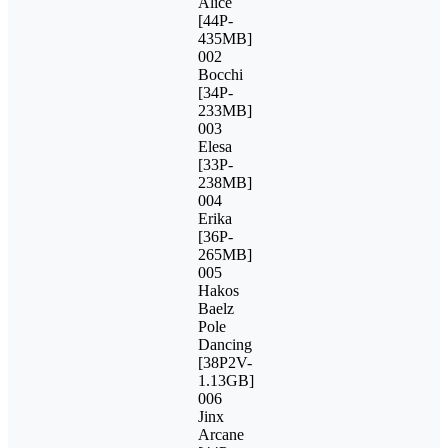
Alice
[44P-
435MB]
002
Bocchi
[34P-
233MB]
003
Elesa
[33P-
238MB]
004
Erika
[36P-
265MB]
005
Hakos
Baelz
Pole
Dancing
[38P2V-
1.13GB]
006
Jinx
Arcane