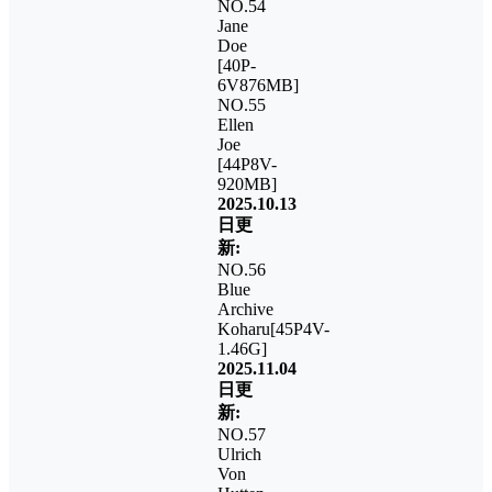
NO.54
Jane
Doe
[40P-
6V876MB]
NO.55
Ellen
Joe
[44P8V-
920MB]
2025.10.13
日更
新:
NO.56
Blue
Archive
Koharu[45P4V-
1.46G]
2025.11.04
日更
新:
NO.57
Ulrich
Von