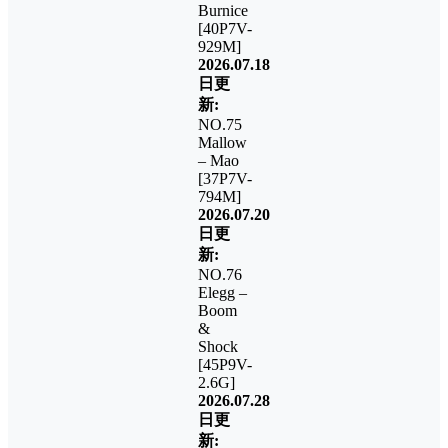
Burnice
[40P7V-
929M]
2026.07.18
日更
新:
NO.75
Mallow
– Mao
[37P7V-
794M]
2026.07.20
日更
新:
NO.76
Elegg –
Boom
&
Shock
[45P9V-
2.6G]
2026.07.28
日更
新: