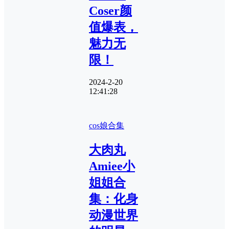
Coser颜
值爆表，
魅力无
限！
2024-2-20
12:41:28
cos娘合集
大肉丸
Amiee小
姐姐合
集：化身
动漫世界