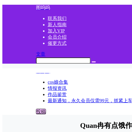
图呜呜
联系我们
新人指南
加入VIP
会员介绍
催更方式
文章
图呜呜
cos娘合集
情报资讯
作品鉴赏
最新通知，永久会员仅需99元，抓紧上
投稿
Quan冉有点