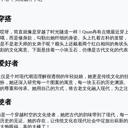
穿搭
哎呀，简直就像是穿越了时光隧道一样！Quan冉有点饿最近穿
哦，而是修身款，勾勒出她纤细的身姿。头上扎着古朴的发髻，
是不是老天师的女弟子呢？额头上还戴着两个红白相间的角状头
刻的文化寓意。下面悬挂着一小块玉石，仿佛是古代文化的代表
爱好者
不仅仅是个对现代潮流理解很透彻的年轻姑娘，她更是传统文化的
扮，她还深入研究每一个图案的寓意，每一块玉石的历史渊源。
的尊重和传承。她用自己的方式，将古老文化融入现代，为之注
使者
仿佛是一个穿越时空的文化使者，她把古代的韵味带到了现代，每
历史的见证。她的存在，让传统文化在现代社会中绽放出崭新的光
大饱眼福，真的太棒了！