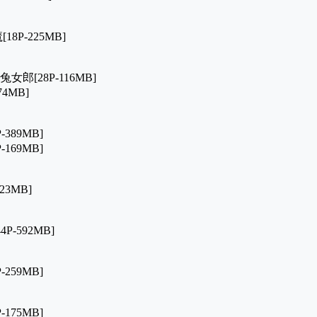
18P-225MB]
兔女郎[28P-116MB]
74MB]
-389MB]
-169MB]
823MB]
4P-592MB]
-259MB]
-175MB]