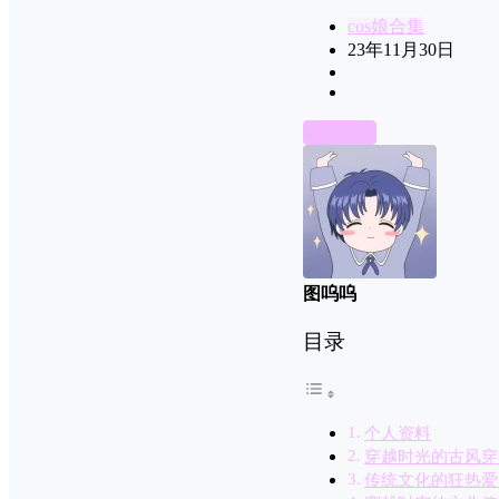
cos娘合集
23年11月30日
前往下载
图呜呜
目录
个人资料
穿越时光的古风穿
传统文化的狂热爱