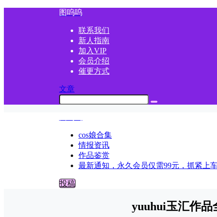
图呜呜
联系我们
新人指南
加入VIP
会员介绍
催更方式
文章
图呜呜
cos娘合集
情报资讯
作品鉴赏
最新通知，永久会员仅需99元，抓紧上
投稿
yuuhui玉汇作